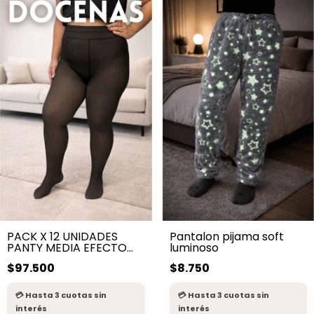
PACK X 12 UNIDADES
Pantalon pijama soft
PANTY MEDIA EFECTO
luminoso
PIEL DE PELUCHE
$97.500
$8.750
TERMICO