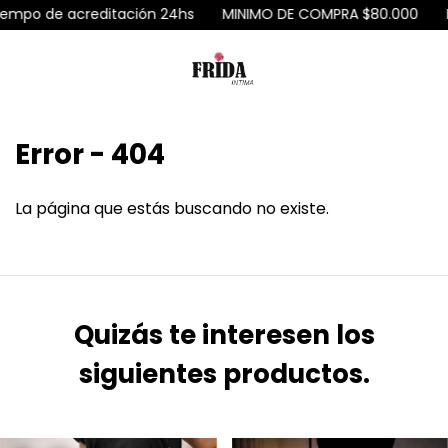
po de acreditación 24hs
MINIMO DE COMPRA $80.000
ENV
Error - 404
La página que estás buscando no existe.
Quizás te interesen los
siguientes productos.