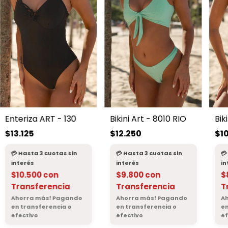
Enteriza ART - 130
Bikini Art - 8010 RIO
Bik
$13.125
$12.250
$1
$10.500
con
$9.800
con
$
Transferencia
Transferencia
T