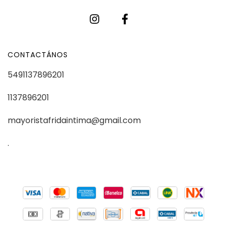
CONTACTÁNOS
5491137896201
1137896201
mayoristafridaintima@gmail.com
.