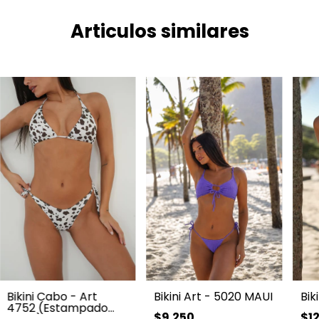
Articulos similares
Bikini Cabo - Art
Bikini Art - 5020 MAUI
Bik
4752 (Estampado
$9.250
$1